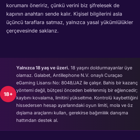
korumanı öneririz, çünkü verini biz şifrelesek de
kapının anahtarı sende kalır. Kişisel bilgilerini asla
üçüncü taraflara satmaz, yalnızca yasal yükümlülükler
çerçevesinde saklarız.
Yalnızca 18 yaş ve üzeri.
18 yaşını doldurmayanlar üye
olamaz. Galabet, Antillephone N.V. onaylı Curaçao
eGaming Lisansı No: 8048/JAZ ile çalışır. Bahis bir kazanç
yöntemi değil, bütçesi önceden belirlenmiş bir eğlencedir;
18+
kaybını kovalama, limitini yükseltme. Kontrolü kaybettiğini
hissedersen hesap ayarlarındaki oyun limiti, mola ve öz
dışlama araçlarını kullan, gerekirse bağımlılık danışma
hattından destek al.