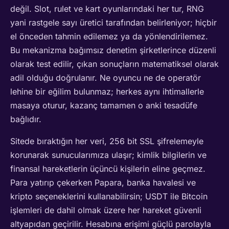
değil. Slot, rulet ve kart oyunlarındaki her tur, RNG
yani rastgele sayı üretici tarafından belirleniyor; hiçbir
el önceden tahmin edilemez ya da yönlendirilemez.
Bu mekanizma bağımsız denetim şirketlerince düzenli
olarak test edilir, çıkan sonuçların matematiksel olarak
adil olduğu doğrulanır. Ne oyuncu ne de operatör
lehine bir eğilim bulunmaz; herkes aynı ihtimallerle
masaya oturur, kazanç tamamen o anki tesadüfe
bağlıdır.
Sitede bıraktığın her veri, 256 bit SSL şifrelemeyle
korunarak sunucularımıza ulaşır; kimlik bilgilerin ve
finansal hareketlerin üçüncü kişilerin eline geçmez.
Para yatırıp çekerken Papara, banka havalesi ve
kripto seçeneklerini kullanabilirsin; USDT ile Bitcoin
işlemleri de dahil olmak üzere her hareket güvenli
altyapıdan geçirilir. Hesabına erişimi güçlü parolayla