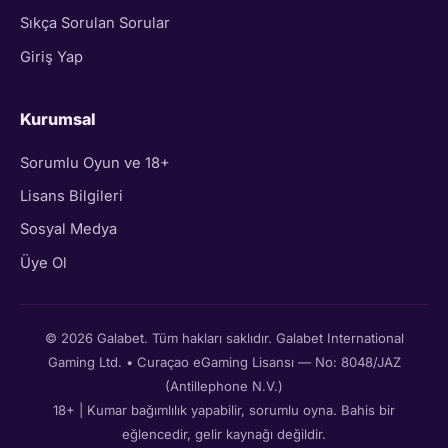
Sıkça Sorulan Sorular
Giriş Yap
Kurumsal
Sorumlu Oyun ve 18+
Lisans Bilgileri
Sosyal Medya
Üye Ol
© 2026 Galabet. Tüm hakları saklıdır. Galabet International
Gaming Ltd. • Curaçao eGaming Lisansı — No: 8048/JAZ
(Antillephone N.V.)
18+ | Kumar bağımlılık yapabilir, sorumlu oyna. Bahis bir
eğlencedir, gelir kaynağı değildir.