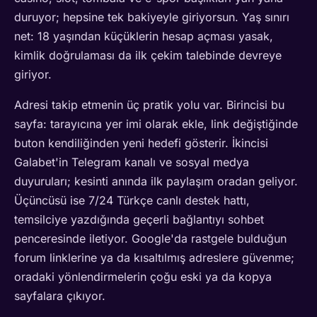
duruyor; hepsine tek bakiyeyle giriyorsun. Yaş sınırı
net: 18 yaşından küçüklerin hesap açması yasak,
kimlik doğrulaması da ilk çekim talebinde devreye
giriyor.
Adresi takip etmenin üç pratik yolu var. Birincisi bu
sayfa: tarayıcına yer imi olarak ekle, link değiştiğinde
buton kendiliğinden yeni hedefi gösterir. İkincisi
Galabet'in Telegram kanalı ve sosyal medya
duyuruları; kesinti anında ilk paylaşım oradan geliyor.
Üçüncüsü ise 7/24 Türkçe canlı destek hattı,
temsilciye yazdığında geçerli bağlantıyı sohbet
penceresinde iletiyor. Google'da rastgele bulduğun
forum linklerine ya da kısaltılmış adreslere güvenme;
oradaki yönlendirmelerin çoğu eski ya da kopya
sayfalara çıkıyor.