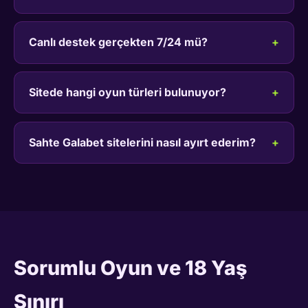
Canlı destek gerçekten 7/24 mü?
Sitede hangi oyun türleri bulunuyor?
Sahte Galabet sitelerini nasıl ayırt ederim?
Sorumlu Oyun ve 18 Yaş
Sınırı