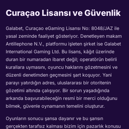
Curaçao Lisansı ve Güvenlik
Galabet, Curaçao eGaming Lisansı No: 8048/JAZ ile
yasal zeminde faaliyet gösteriyor. Denetleyen makam
Antillephone N.V., platformu işleten şirket ise Galabet
International Gaming Ltd. Bu lisans, kâğıt üzerinde
duran bir numaradan ibaret değil; operatörün belirli
kurallara uymasını, oyuncu haklarını gözetmesini ve
düzenli denetimden geçmesini şart koşuyor. Yani
parayı yatırdığın adres, uluslararası bir otoritenin
gözetimi altında çalışıyor. Bir sorun yaşadığında
arkanda başvurabileceğin resmi bir merci olduğunu
bilmek, güvenle oynamanın temelini oluşturur.
Oyunların sonucu şansa dayanır ve bu şansın
gerçekten tarafsız kalması bizim için pazarlık konusu