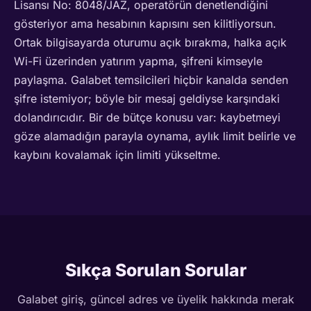
Lisansı No: 8048/JAZ, operatörün denetlendiğini
gösteriyor ama hesabının kapısını sen kilitliyorsun.
Ortak bilgisayarda oturumu açık bırakma, halka açık
Wi-Fi üzerinden yatırım yapma, şifreni kimseyle
paylaşma. Galabet temsilcileri hiçbir kanalda senden
şifre istemiyor; böyle bir mesaj geldiyse karşındaki
dolandırıcıdır. Bir de bütçe konusu var: kaybetmeyi
göze alamadığın parayla oynama, aylık limit belirle ve
kaybını kovalamak için limiti yükseltme.
Sıkça Sorulan Sorular
Galabet giriş, güncel adres ve üyelik hakkında merak