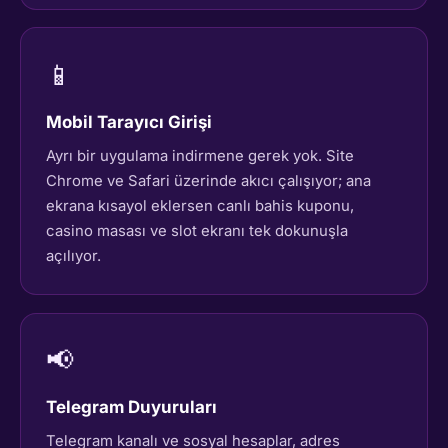
📱
Mobil Tarayıcı Girişi
Ayrı bir uygulama indirmene gerek yok. Site
Chrome ve Safari üzerinde akıcı çalışıyor; ana
ekrana kısayol eklersen canlı bahis kuponu,
casino masası ve slot ekranı tek dokunuşla
açılıyor.
📢
Telegram Duyuruları
Telegram kanalı ve sosyal hesaplar, adres