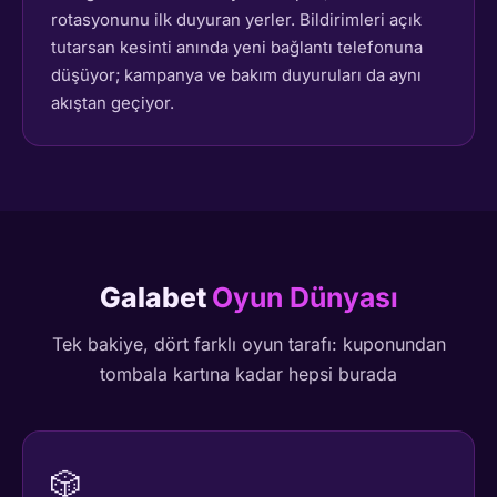
rotasyonunu ilk duyuran yerler. Bildirimleri açık
tutarsan kesinti anında yeni bağlantı telefonuna
düşüyor; kampanya ve bakım duyuruları da aynı
akıştan geçiyor.
Galabet
Oyun Dünyası
Tek bakiye, dört farklı oyun tarafı: kuponundan
tombala kartına kadar hepsi burada
🎲