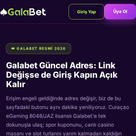
Üye Ol
Giriş Yap
👑 GALABET RESMI 2026
Galabet Güncel Adres: Link
Değişse de Giriş Kapın Açık
Kalır
Erişim engeli geldiğinde adres değişir, biz de bu
sayfadaki butonu aynı dakika yeniliyoruz. Curaçao
eGaming 8048/JAZ lisanslı Galabet'e tek
dokunuşla ulaş; spor kuponunu, canlı casino
masanı ve slot turlarını yarım kalmadan kaldığın