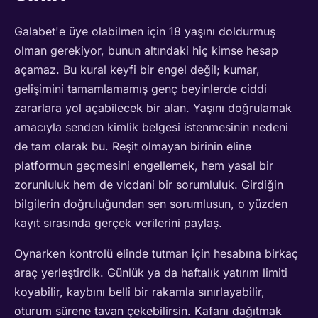
Galabet'e üye olabilmen için 18 yaşını doldurmuş
olman gerekiyor, bunun altındaki hiç kimse hesap
açamaz. Bu kural keyfi bir engel değil; kumar,
gelişimini tamamlamamış genç beyinlerde ciddi
zararlara yol açabilecek bir alan. Yaşını doğrulamak
amacıyla senden kimlik belgesi istenmesinin nedeni
de tam olarak bu. Reşit olmayan birinin eline
platformun geçmesini engellemek, hem yasal bir
zorunluluk hem de vicdani bir sorumluluk. Girdiğin
bilgilerin doğruluğundan sen sorumlusun, o yüzden
kayıt sırasında gerçek verilerini paylaş.
Oynarken kontrolü elinde tutman için hesabına birkaç
araç yerleştirdik. Günlük ya da haftalık yatırım limiti
koyabilir, kaybını belli bir rakamla sınırlayabilir,
oturum sürene tavan çekebilirsin. Kafanı dağıtmak