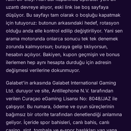
uzantı devreye alıyor, eski link ise boş sayfaya
düşüyor. Bu sayfayı tam olarak o boşluğu kapatmak
için tutuyoruz: butonun arkasındaki hedef, rotasyon
olduğu anda elle kontrol edilip değiştiriliyor. Yani sen
arama motorunda onlarca sonucu tek tek denemek
zorunda kalmıyorsun; buraya gelip tıklıyorsun,
hesabın açılıyor. Bakiyen, kupon geçmişin ve bonus
ilerlemen hep aynı hesapta durduğu için adresin
değişmesi verilerine dokunmuyor.
Galabet'in arkasında Galabet International Gaming
Ltd. duruyor ve site, Antillephone N.V. tarafından
verilen Curaçao eGaming Lisansı No: 8048/JAZ ile
çalışıyor. Bu numara, ödeme ve oyun süreçlerinin
bağımsız bir otorite tarafından denetlendiği anlamına
geliyor. İçeride spor bahisleri, canlı bahis, canlı
casino, slot, tombala ve e-spor başlıkları yan yana