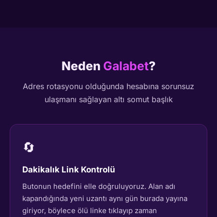
Neden
Galabet
?
Adres rotasyonu olduğunda hesabına sorunsuz
ulaşmanı sağlayan altı somut başlık
🔄
Dakikalık Link Kontrolü
Butonun hedefini elle doğruluyoruz. Alan adı
kapandığında yeni uzantı aynı gün burada yayına
giriyor, böylece ölü linke tıklayıp zaman