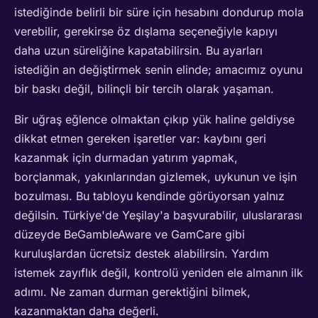
istediğinde belirli bir süre için hesabını dondurup mola
verebilir, gerekirse öz dışlama seçeneğiyle kapıyı
daha uzun süreliğine kapatabilirsin. Bu ayarları
istediğin an değiştirmek senin elinde; amacımız oyunu
bir baskı değil, bilinçli bir tercih olarak yaşaman.
Bir uğraş eğlence olmaktan çıkıp yük haline geldiyse
dikkat etmen gereken işaretler var: kaybını geri
kazanmak için durmadan yatırım yapmak,
borçlanmak, yakınlarından gizlemek, uykunun ve işin
bozulması. Bu tabloyu kendinde görüyorsan yalnız
değilsin. Türkiye'de Yeşilay'a başvurabilir, uluslararası
düzeyde BeGambleAware ve GamCare gibi
kuruluşlardan ücretsiz destek alabilirsin. Yardım
istemek zayıflık değil, kontrolü yeniden ele almanın ilk
adımı. Ne zaman durman gerektiğini bilmek,
kazanmaktan daha değerli.