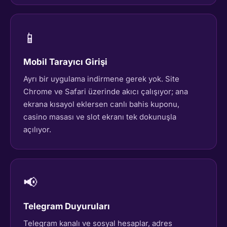
📱
Mobil Tarayıcı Girişi
Ayrı bir uygulama indirmene gerek yok. Site
Chrome ve Safari üzerinde akıcı çalışıyor; ana
ekrana kısayol eklersen canlı bahis kuponu,
casino masası ve slot ekranı tek dokunuşla
açılıyor.
📢
Telegram Duyuruları
Telegram kanalı ve sosyal hesaplar, adres