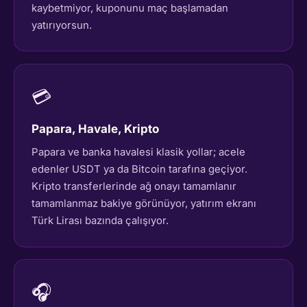
kaybetmiyor, kuponunu maç başlamadan
yatırıyorsun.
💳
Papara, Havale, Kripto
Papara ve banka havalesi klasik yollar; acele
edenler USDT ya da Bitcoin tarafına geçiyor.
Kripto transferlerinde ağ onayı tamamlanır
tamamlanmaz bakiye görünüyor, yatırım ekranı
Türk Lirası bazında çalışıyor.
🎧