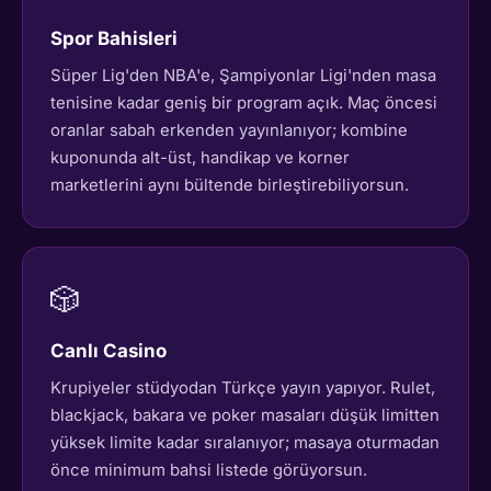
Spor Bahisleri
Süper Lig'den NBA'e, Şampiyonlar Ligi'nden masa
tenisine kadar geniş bir program açık. Maç öncesi
oranlar sabah erkenden yayınlanıyor; kombine
kuponunda alt-üst, handikap ve korner
marketlerini aynı bültende birleştirebiliyorsun.
🎲
Canlı Casino
Krupiyeler stüdyodan Türkçe yayın yapıyor. Rulet,
blackjack, bakara ve poker masaları düşük limitten
yüksek limite kadar sıralanıyor; masaya oturmadan
önce minimum bahsi listede görüyorsun.