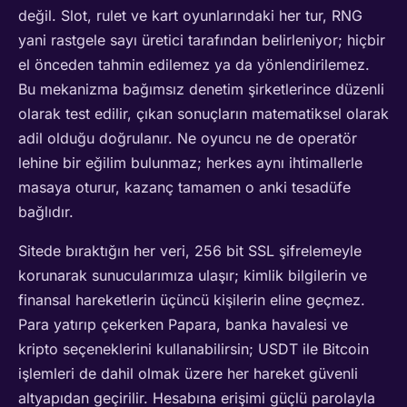
değil. Slot, rulet ve kart oyunlarındaki her tur, RNG
yani rastgele sayı üretici tarafından belirleniyor; hiçbir
el önceden tahmin edilemez ya da yönlendirilemez.
Bu mekanizma bağımsız denetim şirketlerince düzenli
olarak test edilir, çıkan sonuçların matematiksel olarak
adil olduğu doğrulanır. Ne oyuncu ne de operatör
lehine bir eğilim bulunmaz; herkes aynı ihtimallerle
masaya oturur, kazanç tamamen o anki tesadüfe
bağlıdır.
Sitede bıraktığın her veri, 256 bit SSL şifrelemeyle
korunarak sunucularımıza ulaşır; kimlik bilgilerin ve
finansal hareketlerin üçüncü kişilerin eline geçmez.
Para yatırıp çekerken Papara, banka havalesi ve
kripto seçeneklerini kullanabilirsin; USDT ile Bitcoin
işlemleri de dahil olmak üzere her hareket güvenli
altyapıdan geçirilir. Hesabına erişimi güçlü parolayla