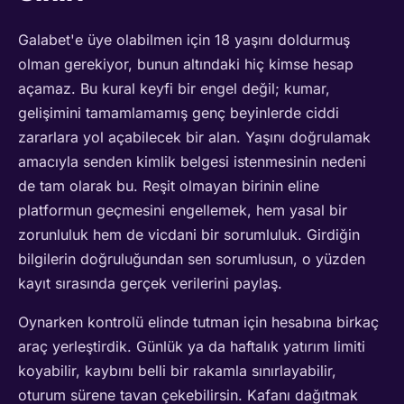
Galabet'e üye olabilmen için 18 yaşını doldurmuş
olman gerekiyor, bunun altındaki hiç kimse hesap
açamaz. Bu kural keyfi bir engel değil; kumar,
gelişimini tamamlamamış genç beyinlerde ciddi
zararlara yol açabilecek bir alan. Yaşını doğrulamak
amacıyla senden kimlik belgesi istenmesinin nedeni
de tam olarak bu. Reşit olmayan birinin eline
platformun geçmesini engellemek, hem yasal bir
zorunluluk hem de vicdani bir sorumluluk. Girdiğin
bilgilerin doğruluğundan sen sorumlusun, o yüzden
kayıt sırasında gerçek verilerini paylaş.
Oynarken kontrolü elinde tutman için hesabına birkaç
araç yerleştirdik. Günlük ya da haftalık yatırım limiti
koyabilir, kaybını belli bir rakamla sınırlayabilir,
oturum sürene tavan çekebilirsin. Kafanı dağıtmak