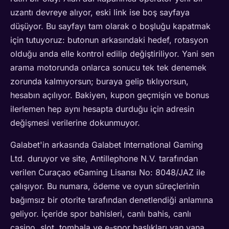
uzantı devreye alıyor, eski link ise boş sayfaya
düşüyor. Bu sayfayı tam olarak o boşluğu kapatmak
için tutuyoruz: butonun arkasındaki hedef, rotasyon
olduğu anda elle kontrol edilip değiştiriliyor. Yani sen
arama motorunda onlarca sonucu tek tek denemek
zorunda kalmıyorsun; buraya gelip tıklıyorsun,
hesabın açılıyor. Bakiyen, kupon geçmişin ve bonus
ilerlemen hep aynı hesapta durduğu için adresin
değişmesi verilerine dokunmuyor.
Galabet'in arkasında Galabet International Gaming
Ltd. duruyor ve site, Antillephone N.V. tarafından
verilen Curaçao eGaming Lisansı No: 8048/JAZ ile
çalışıyor. Bu numara, ödeme ve oyun süreçlerinin
bağımsız bir otorite tarafından denetlendiği anlamına
geliyor. İçeride spor bahisleri, canlı bahis, canlı
casino, slot, tombala ve e-spor başlıkları yan yana