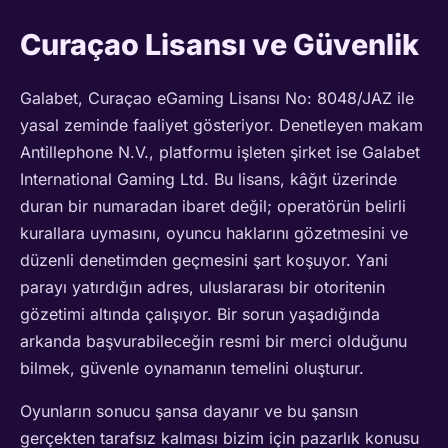
Curaçao Lisansı ve Güvenlik
Galabet, Curaçao eGaming Lisansı No: 8048/JAZ ile
yasal zeminde faaliyet gösteriyor. Denetleyen makam
Antillephone N.V., platformu işleten şirket ise Galabet
International Gaming Ltd. Bu lisans, kâğıt üzerinde
duran bir numaradan ibaret değil; operatörün belirli
kurallara uymasını, oyuncu haklarını gözetmesini ve
düzenli denetimden geçmesini şart koşuyor. Yani
parayı yatırdığın adres, uluslararası bir otoritenin
gözetimi altında çalışıyor. Bir sorun yaşadığında
arkanda başvurabileceğin resmi bir merci olduğunu
bilmek, güvenle oynamanın temelini oluşturur.
Oyunların sonucu şansa dayanır ve bu şansın
gerçekten tarafsız kalması bizim için pazarlık konusu