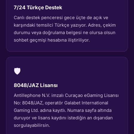
7/24 Türkçe Destek
Canlı destek penceresi gece üçte de açık ve
karşındaki temsilci Türkçe yazıyor. Adres, çekim
durumu veya doğrulama belgesi ne olursa olsun
sohbet geçmişi hesabına iliştiriliyor.
🛡️
8048/JAZ Lisansı
Antillephone N.V. imzalı Curaçao eGaming Lisansı
No: 8048/JAZ, operatör Galabet International
Gaming Ltd. adına kayıtlı. Numara sayfa altında
duruyor ve lisans kaydını istediğin an dışarıdan
sorgulayabilirsin.