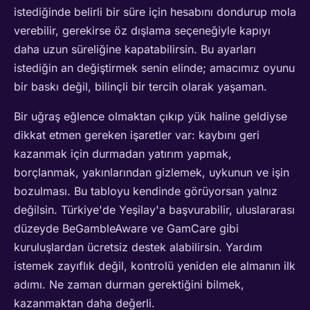
istediğinde belirli bir süre için hesabını dondurup mola
verebilir, gerekirse öz dışlama seçeneğiyle kapıyı
daha uzun süreliğine kapatabilirsin. Bu ayarları
istediğin an değiştirmek senin elinde; amacımız oyunu
bir baskı değil, bilinçli bir tercih olarak yaşaman.
Bir uğraş eğlence olmaktan çıkıp yük haline geldiyse
dikkat etmen gereken işaretler var: kaybını geri
kazanmak için durmadan yatırım yapmak,
borçlanmak, yakınlarından gizlemek, uykunun ve işin
bozulması. Bu tabloyu kendinde görüyorsan yalnız
değilsin. Türkiye'de Yeşilay'a başvurabilir, uluslararası
düzeyde BeGambleAware ve GamCare gibi
kuruluşlardan ücretsiz destek alabilirsin. Yardım
istemek zayıflık değil, kontrolü yeniden ele almanın ilk
adımı. Ne zaman durman gerektiğini bilmek,
kazanmaktan daha değerli.