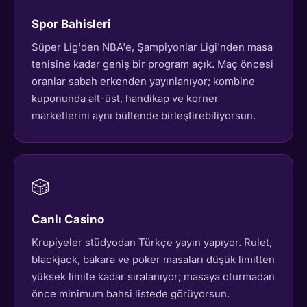
Spor Bahisleri
Süper Lig'den NBA'e, Şampiyonlar Ligi'nden masa
tenisine kadar geniş bir program açık. Maç öncesi
oranlar sabah erkenden yayınlanıyor; kombine
kuponunda alt-üst, handikap ve korner
marketlerini aynı bültende birleştirebiliyorsun.
🎲
Canlı Casino
Krupiyeler stüdyodan Türkçe yayın yapıyor. Rulet,
blackjack, bakara ve poker masaları düşük limitten
yüksek limite kadar sıralanıyor; masaya oturmadan
önce minimum bahsi listede görüyorsun.