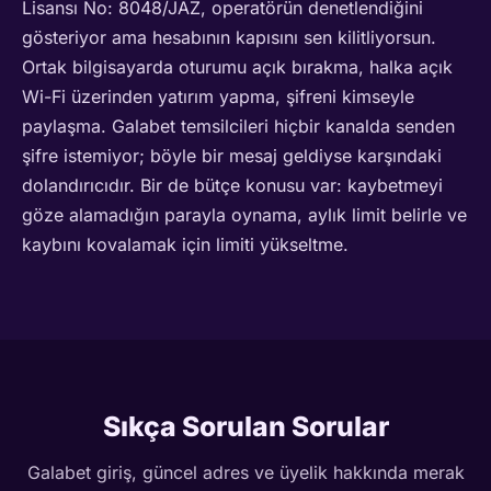
Lisansı No: 8048/JAZ, operatörün denetlendiğini
gösteriyor ama hesabının kapısını sen kilitliyorsun.
Ortak bilgisayarda oturumu açık bırakma, halka açık
Wi-Fi üzerinden yatırım yapma, şifreni kimseyle
paylaşma. Galabet temsilcileri hiçbir kanalda senden
şifre istemiyor; böyle bir mesaj geldiyse karşındaki
dolandırıcıdır. Bir de bütçe konusu var: kaybetmeyi
göze alamadığın parayla oynama, aylık limit belirle ve
kaybını kovalamak için limiti yükseltme.
Sıkça Sorulan Sorular
Galabet giriş, güncel adres ve üyelik hakkında merak