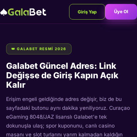
Üye Ol
Giriş Yap
👑 GALABET RESMI 2026
Galabet Güncel Adres: Link
Değişse de Giriş Kapın Açık
Kalır
Erişim engeli geldiğinde adres değişir, biz de bu
sayfadaki butonu aynı dakika yeniliyoruz. Curaçao
eGaming 8048/JAZ lisanslı Galabet'e tek
dokunuşla ulaş; spor kuponunu, canlı casino
masanı ve slot turlarını yarım kalmadan kaldığın