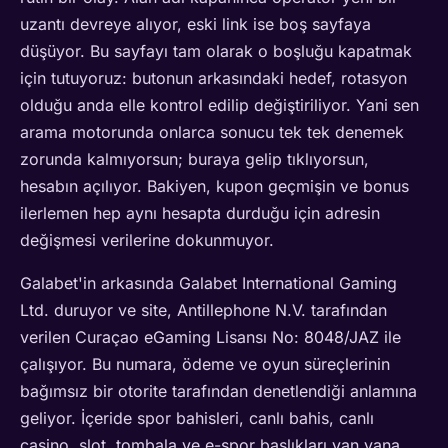
uzantı devreye alıyor, eski link ise boş sayfaya
düşüyor. Bu sayfayı tam olarak o boşluğu kapatmak
için tutuyoruz: butonun arkasındaki hedef, rotasyon
olduğu anda elle kontrol edilip değiştiriliyor. Yani sen
arama motorunda onlarca sonucu tek tek denemek
zorunda kalmıyorsun; buraya gelip tıklıyorsun,
hesabın açılıyor. Bakiyen, kupon geçmişin ve bonus
ilerlemen hep aynı hesapta durduğu için adresin
değişmesi verilerine dokunmuyor.
Galabet'in arkasında Galabet International Gaming
Ltd. duruyor ve site, Antillephone N.V. tarafından
verilen Curaçao eGaming Lisansı No: 8048/JAZ ile
çalışıyor. Bu numara, ödeme ve oyun süreçlerinin
bağımsız bir otorite tarafından denetlendiği anlamına
geliyor. İçeride spor bahisleri, canlı bahis, canlı
casino, slot, tombala ve e-spor başlıkları yan yana