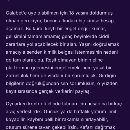
Galabet'e üye olabilmen için 18 yaşını doldurmuş
olman gerekiyor, bunun altındaki hiç kimse hesap
açamaz. Bu kural keyfi bir engel değil; kumar,
gelişimini tamamlamamış genç beyinlerde ciddi
zararlara yol açabilecek bir alan. Yaşını doğrulamak
amacıyla senden kimlik belgesi istenmesinin nedeni
de tam olarak bu. Reşit olmayan birinin eline
platformun geçmesini engellemek, hem yasal bir
zorunluluk hem de vicdani bir sorumluluk. Girdiğin
bilgilerin doğruluğundan sen sorumlusun, o yüzden
kayıt sırasında gerçek verilerini paylaş.
Oynarken kontrolü elinde tutman için hesabına birkaç
araç yerleştirdik. Günlük ya da haftalık yatırım limiti
koyabilir, kaybını belli bir rakamla sınırlayabilir,
oturum sürene tavan çekebilirsin. Kafanı dağıtmak