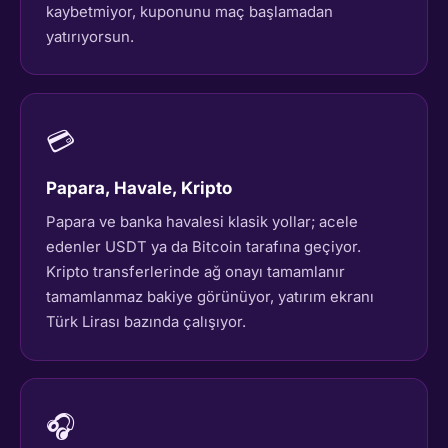
kaybetmiyor, kuponunu maç başlamadan
yatırıyorsun.
💳
Papara, Havale, Kripto
Papara ve banka havalesi klasik yollar; acele
edenler USDT ya da Bitcoin tarafına geçiyor.
Kripto transferlerinde ağ onayı tamamlanır
tamamlanmaz bakiye görünüyor, yatırım ekranı
Türk Lirası bazında çalışıyor.
🎧